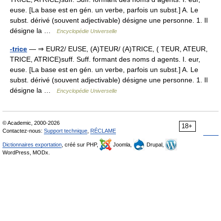
euse. [La base est en gén. un verbe, parfois un subst.] A. Le
subst. dérivé (souvent adjectivable) désigne une personne. 1. Il
désigne la …
Encyclopédie Universelle
-trice
— ⇒ EUR2/ EUSE, (A)TEUR/ (A)TRICE, ( TEUR, ATEUR,
TRICE, ATRICE)suff. Suff. formant des noms d agents. I. eur,
euse. [La base est en gén. un verbe, parfois un subst.] A. Le
subst. dérivé (souvent adjectivable) désigne une personne. 1. Il
désigne la …
Encyclopédie Universelle
© Academic, 2000-2026
18+
Contactez-nous:
Support technique
,
RÉCLAME
Dictionnaires exportation
, créé sur PHP,
Joomla,
Drupal,
WordPress, MODx.