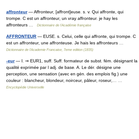
affronteur
— Affronteur, [affront]euse. s. v. Qui affronte, qui
trompe. C est un affronteur, un vray affronteur. je hay les
affronteurs …
Dictionnaire de l'Académie française
AFFRONTEUR
— EUSE. s. Celui, celle qui affronte, qui trompe. C
est un affronteur, une affronteuse. Je hais les affronteurs …
Dictionnaire de l'Academie Francaise, 7eme edition (1835)
-eur
— I. ⇒ EUR1, suff. Suff. formateur de subst. fém. désignant la
qualité exprimée par l adj. de base. A. Le dér. désigne une
perception, une sensation (avec en gén. des emplois fig.) une
couleur : blancheur, blondeur, noirceur, pâleur, roseur,… …
Encyclopédie Universelle