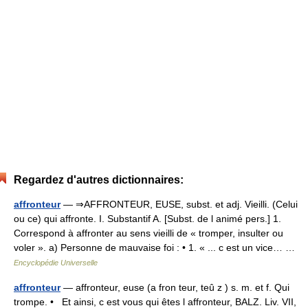
Regardez d'autres dictionnaires:
affronteur
— ⇒AFFRONTEUR, EUSE, subst. et adj. Vieilli. (Celui
ou ce) qui affronte. I. Substantif A. [Subst. de l animé pers.] 1.
Correspond à affronter au sens vieilli de « tromper, insulter ou
voler ». a) Personne de mauvaise foi : • 1. « ... c est un vice… …
Encyclopédie Universelle
affronteur
— affronteur, euse (a fron teur, teû z ) s. m. et f. Qui
trompe. • Et ainsi, c est vous qui êtes l affronteur, BALZ. Liv. VII,