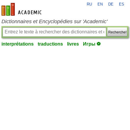
RU
EN
DE
ES
fr-academic.com
Dictionnaires et Encyclopédies sur 'Academic'
Recherche!
interprétations
traductions
livres
Игры ⚽