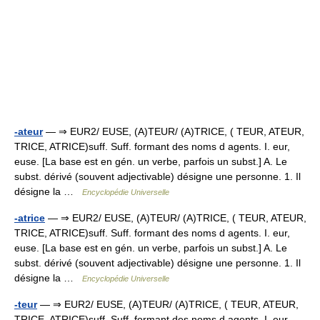
-ateur
— ⇒ EUR2/ EUSE, (A)TEUR/ (A)TRICE, ( TEUR, ATEUR,
TRICE, ATRICE)suff. Suff. formant des noms d agents. I. eur,
euse. [La base est en gén. un verbe, parfois un subst.] A. Le
subst. dérivé (souvent adjectivable) désigne une personne. 1. Il
désigne la …
Encyclopédie Universelle
-atrice
— ⇒ EUR2/ EUSE, (A)TEUR/ (A)TRICE, ( TEUR, ATEUR,
TRICE, ATRICE)suff. Suff. formant des noms d agents. I. eur,
euse. [La base est en gén. un verbe, parfois un subst.] A. Le
subst. dérivé (souvent adjectivable) désigne une personne. 1. Il
désigne la …
Encyclopédie Universelle
-teur
— ⇒ EUR2/ EUSE, (A)TEUR/ (A)TRICE, ( TEUR, ATEUR,
TRICE, ATRICE)suff. Suff. formant des noms d agents. I. eur,